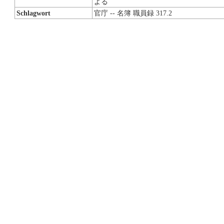
よる
Schlagwort
官庁 -- 名簿 職員録 317.2