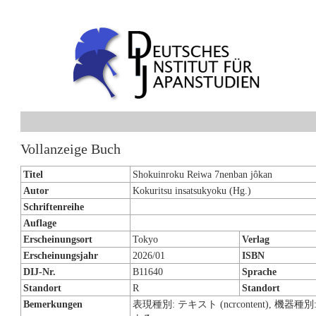
Vollanzeige Buch
Titel
Shokuinroku Reiwa 7nenban jôkan
Autor
Kokuritsu insatsukyoku (Hg.)
Schriftenreihe
Auflage
Erscheinungsort
Tokyo
Verlag
Erscheinungsjahr
2026/01
ISBN
DIJ-Nr.
B11640
Sprache
Standort
R
Standort
Bemerkungen
表現種別: テキスト (ncrcontent), 機器種