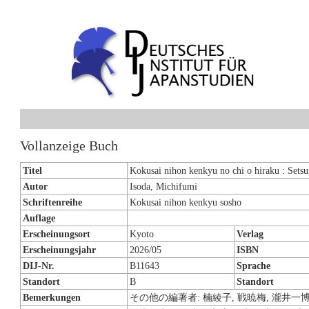
Vollanzeige Buch
Titel
Kokusai nihon kenkyu no chi o hiraku : Setsu
Autor
Isoda, Michifumi
Schriftenreihe
Kokusai nihon kenkyu sosho
Auflage
Erscheinungsort
Kyoto
Verlag
Erscheinungsjahr
2026/05
ISBN
DIJ-Nr.
B11643
Sprache
Standort
B
Standort
Bemerkungen
その他の編著者: 楠綾子, 戦暁梅, 瀧井一