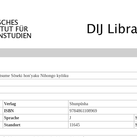
tsume Sōseki hon'yaku Nihongo kyōiku
Verlag
Shunpūsha
ISBN
9784861108969
Sprache
J
S
Standort
11645