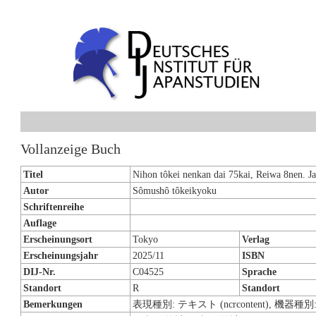
Vollanzeige Buch
Titel
Nihon tôkei nenkan dai 75kai, Reiwa 8nen. Ja
Autor
Sômushô tôkeikyoku
Schriftenreihe
Auflage
Erscheinungsort
Tokyo
Verlag
Erscheinungsjahr
2025/11
ISBN
DIJ-Nr.
C04525
Sprache
Standort
R
Standort
Bemerkungen
表現種別: テキスト (ncrcontent), 機器種別: