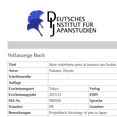
Vollanzeige Buch
Titel
Jiken ruikeibetsu petto ni kansuru taio hoshi
Autor
Nakama, Hayato
Schriftenreihe
Auflage
Erscheinungsort
Tokyo
Verlag
Erscheinungsjahr
2025/12
ISBN
DIJ-Nr.
PR0569
Sprache
Standort
PR
Standort
Bemerkungen
Projektbuch Sociology of pets in Japan