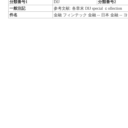
分類番号1
DIJ
分類番号2
一般注記
参考文献: 各章末 DIJ special ｃollection
件名
金融 フィンテック 金融 -- 日本 金融 -- ヨー