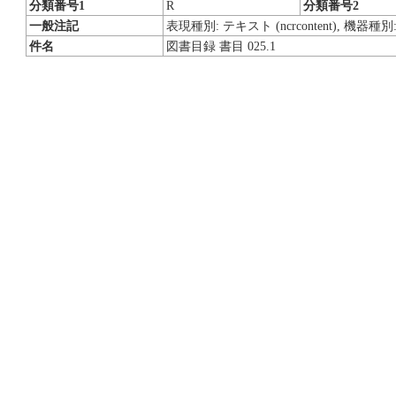
分類番号1
R
分類番号2
一般注記
表現種別: テキスト (ncrcontent), 機器種別
件名
図書目録 書目 025.1