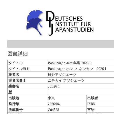
図書詳細
タイトル
Book page : 本の年鑑 2026 I
タイトルヨミ
Book page : ホン ノ ネンカン 2026 I
著者名
日外アソシエーツ
著者名ヨミ
ニチガイ アソシエーツ
叢書名
; 2026 1
版
出版地
東京
出版者
発行年
2026/04
ISBN
所蔵番号
C04528
言語